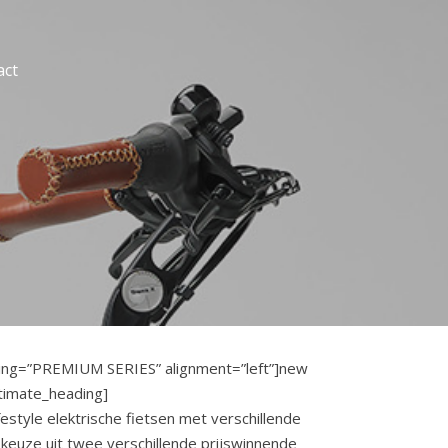
act
ding=”PREMIUM SERIES” alignment=”left”]new
ltimate_heading]
festyle elektrische fietsen met verschillende
 keuze uit twee verschillende prijswinnende