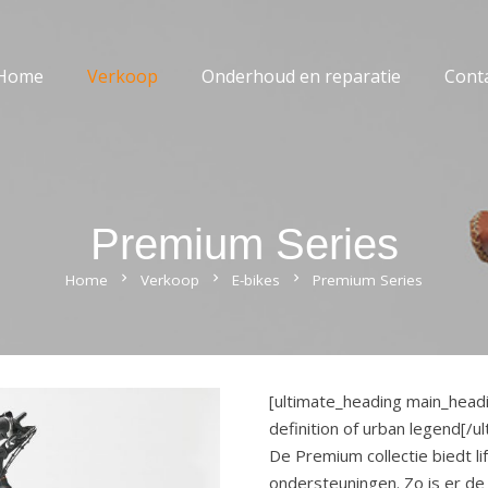
Home
Verkoop
Onderhoud en reparatie
Cont
Premium Series
Home
chevron_right
Verkoop
chevron_right
E-bikes
chevron_right
Premium Series
[ultimate_heading main_hea
definition of urban legend[/u
De Premium collectie biedt li
ondersteuningen. Zo is er de