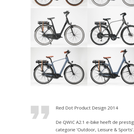
format_quote
Red Dot Product Design 2014
De QWIC A2.1 e-bike heeft de presti
categorie ‘Outdoor, Leisure & Sports’.