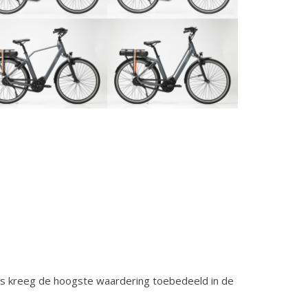
format_quote
“C
ts kreeg de hoogste waardering toebedeeld in de
In