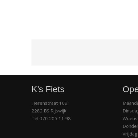
K’s Fiets
Ope
Herenstraat 109
Maanda
2282 BS Rijswijk
Dinsda
Tel 070 205 11 98
Woens
Donder
Vrijdag