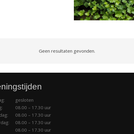
Geen resultaten gevonden.
ningstijden
g:
gesloten
g:
08.00 – 17.30 uur
dag:
08.00 – 17.30 uur
dag:
08.00 – 17.30 uur
:
08.00 – 17.30 uur