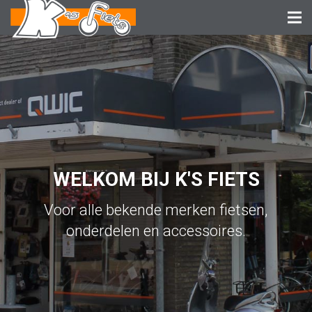
W
E
L
K
O
M
B
I
J
K
'
S
F
I
E
T
S
Voor alle bekende merken fietsen,
onderdelen en accessoires.